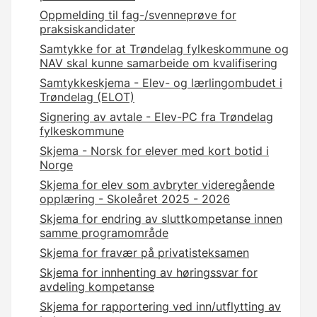
Oppmelding til fag-/svenneprøve for
praksiskandidater
Samtykke for at Trøndelag fylkeskommune og
NAV skal kunne samarbeide om kvalifisering
Samtykkeskjema - Elev- og lærlingombudet i
Trøndelag (ELOT)
Signering av avtale - Elev-PC fra Trøndelag
fylkeskommune
Skjema - Norsk for elever med kort botid i
Norge
Skjema for elev som avbryter videregående
opplæring - Skoleåret 2025 - 2026
Skjema for endring av sluttkompetanse innen
samme programområde
Skjema for fravær på privatisteksamen
Skjema for innhenting av høringssvar for
avdeling kompetanse
Skjema for rapportering ved inn/utflytting av