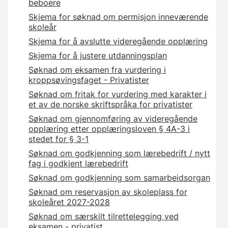
beboere
Skjema for søknad om permisjon inneværende
skoleår
Skjema for å avslutte videregående opplæring
Skjema for å justere utdanningsplan
Søknad om eksamen fra vurdering i
kroppsøvingsfaget - Privatister
Søknad om fritak for vurdering med karakter i
et av de norske skriftspråka for privatister
Søknad om gjennomføring av videregående
opplæring etter opplæringsloven § 4A-3 i
stedet for § 3-1
Søknad om godkjenning som lærebedrift / nytt
fag i godkjent lærebedrift
Søknad om godkjenning som samarbeidsorgan
Søknad om reservasjon av skoleplass for
skoleåret 2027-2028
Søknad om særskilt tilrettelegging ved
eksamen - privatist